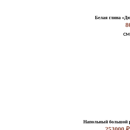
Белая глина «Дю
8
СМ
Напольный большой 
253000
₽