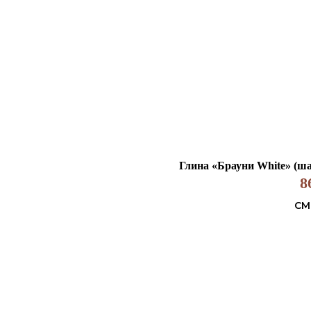
Глина «Брауни White» (шам
8
СМ