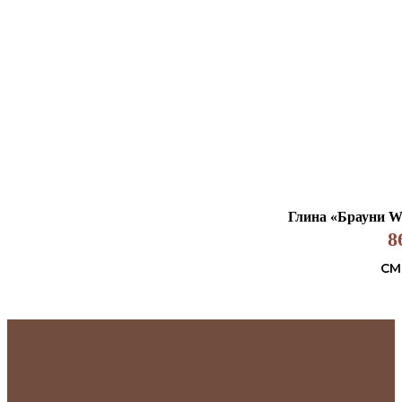
Глина «Брауни Wh
8
СМ