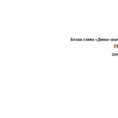
Белая глина «Дюна» шамо
8
СМ