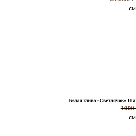
СМ
Белая глина «Светлячок» Шамо
1000
СМ