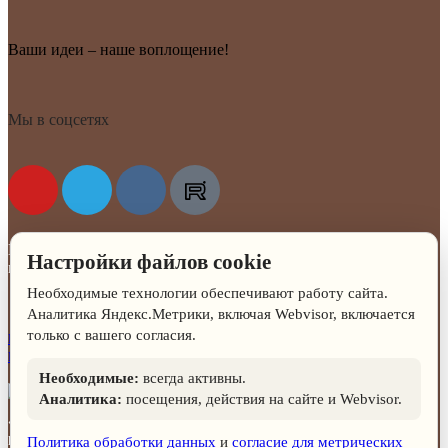
Ваши идеи – наше воплощение!
Мы в соцсетях
Мастерская Никодим · Всё для керамических и гончарных
Настройки файлов cookie
мастерских © 2025
Необходимые технологии обеспечивают работу сайта.
Аналитика Яндекс.Метрики, включая Webvisor, включается
только с вашего согласия.
Политика в отношении обработки персональных данных
Пользовательское соглашение сайта
Необходимые:
всегда активны.
Аналитика:
посещения, действия на сайте и Webvisor.
«Уважаемые посетители сайта, обратите внимание, что владельцы сайта,
разместившие на нём какую-либо информацию, не имеют намерения
Политика обработки данных
и
согласие для метрических