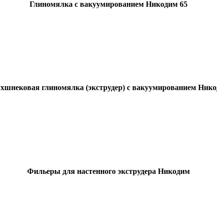
Глиномялка с вакуумированием Никодим 65
хшнековая глиномялка (экструдер) с вакуумированием Ник
Фильеры для настенного экструдера Никодим