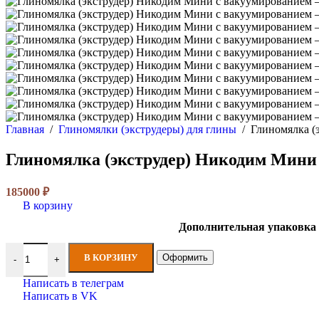
Главная
/
Глиномялки (экструдеры) для глины
/
Глиномялка (
Глиномялка (экструдер) Никодим Мини
185000
₽
В корзину
Дополнительная упаковка
Количество товара Глиномялка (экструдер) Никодим Мини с в
В КОРЗИНУ
Оформить
-
+
Написать в телеграм
Написать в VK