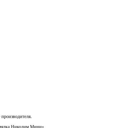
 производителя.
номялка Никодим Мини»