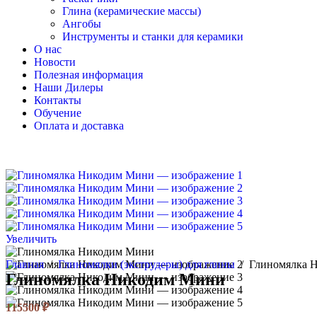
Глина (керамические массы)
Ангобы
Инструменты и станки для керамики
О нас
Новости
Полезная информация
Наши Дилеры
Контакты
Обучение
Оплата и доставка
Увеличить
Главная
/
Глиномялки (экструдеры) для глины
/
Глиномялка 
Глиномялка Никодим Мини
115500
₽