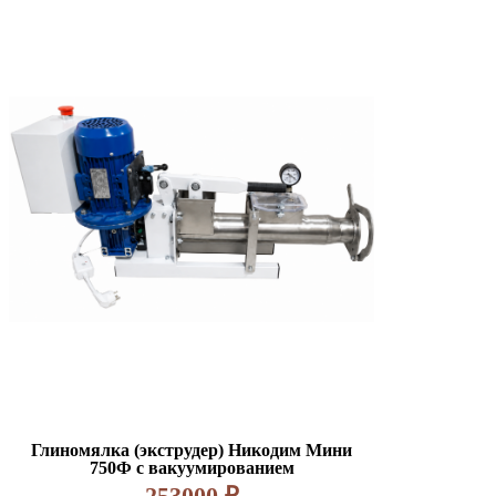
Глиномялка (экструдер) Никодим Мини
750Ф с вакуумированием
253000
₽