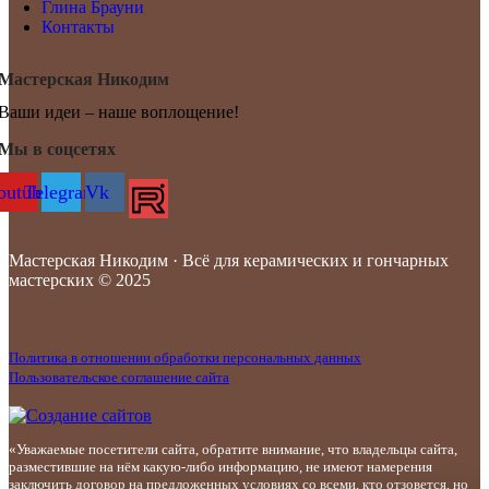
Глина Брауни
Контакты
Мастерская Никодим
Ваши идеи – наше воплощение!
Мы в соцсетях
outube
Telegram
Vk
Мастерская Никодим · Всё для керамических и гончарных
мастерских © 2025
Политика в отношении обработки персональных данных
Пользовательское соглашение сайта
«Уважаемые посетители сайта, обратите внимание, что владельцы сайта,
разместившие на нём какую-либо информацию, не имеют намерения
заключить договор на предложенных условиях со всеми, кто отзовется, но