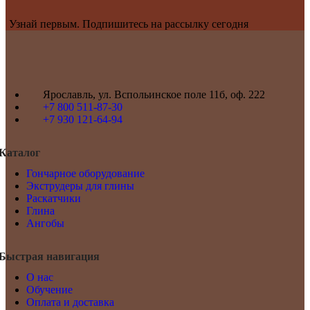
Узнай первым. Подпишитесь на рассылку сегодня
Ярославль, ул. Вспольинское поле 11б, оф. 222
+7 800 511-87-30
+7 930 121-64-94
Каталог
Гончарное оборудование
Экструдеры для глины
Раскатчики
Глина
Ангобы
Быстрая навигация
О нас
Обучение
Оплата и доставка