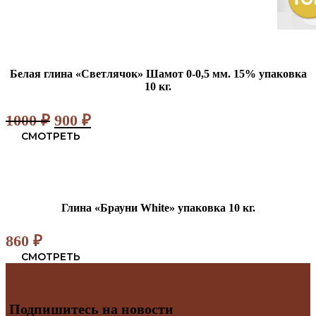
Белая глина «Светлячок» Шамот 0-0,5 мм. 15% упаковка
10 кг.
Первоначальная
Текущая
1000
₽
900
₽
цена
цена:
СМОТРЕТЬ
составляла
900 ₽.
1000 ₽.
Глина «Брауни White» упаковка 10 кг.
860
₽
СМОТРЕТЬ
Подпишитесь на новости