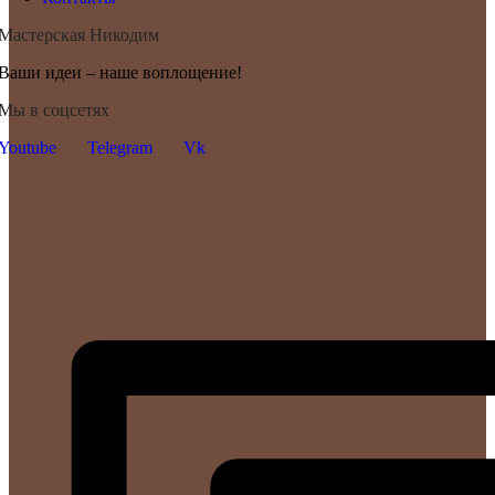
Мастерская Никодим
Ваши идеи – наше воплощение!
Мы в соцсетях
Youtube
Telegram
Vk