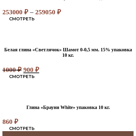
Диапазон
253000
₽
–
259050
₽
цен:
СМОТРЕТЬ
253000 ₽
–
259050 ₽
Белая глина «Светлячок» Шамот 0-0,5 мм. 15% упаковка
10 кг.
Первоначальная
Текущая
1000
₽
900
₽
цена
цена:
СМОТРЕТЬ
составляла
900 ₽.
1000 ₽.
Глина «Брауни White» упаковка 10 кг.
860
₽
СМОТРЕТЬ