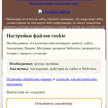
Пользовательское соглашение сайта
«Уважаемые посетители сайта, обратите внимание, что владельцы сайта,
разместившие на нём какую-либо информацию, не имеют намерения
заключить договор на предложенных условиях со всеми, кто отзовется, но
готовы обсуждать условия сотрудничества. Интернет-сайт носит
информационный и рекламный характер и ни при каких условиях не
Настройки файлов cookie
является публичной офертой, которая определяется положениями статьи
437 Гражданского кодекса РФ. Представленная информация по ценам может
Необходимые технологии обеспечивают работу сайта.
отличаться от фактической, к моменту оформления заказа. Указанные на
Аналитика Яндекс.Метрики, включая Webvisor, включается
интернет-сайте цены не являются окончательными, владелец или
только с вашего согласия.
администратор интернет-сайта может изменить в любое время указанные
на сайте цены без какого-либо предварительного уведомления»
Необходимые:
всегда активны.
Ваша корзина
Аналитика:
посещения, действия на сайте и Webvisor.
Закрыть
Политика обработки данных
и
согласие для метрических
Ангоб голубой
программ
.
Выбор ещё не сохранён.
405
₽
-
+
Отклонить аналитику