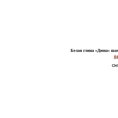
Белая глина «Дюна» шамо
8
СМ