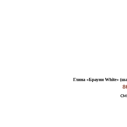
Глина «Брауни White» (шам
8
СМ