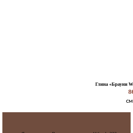
Глина «Брауни Wh
8
СМ