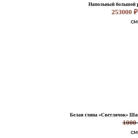
Напольный большой 
253000
₽
СМ
Белая глина «Светлячок» Шамо
1000
СМ