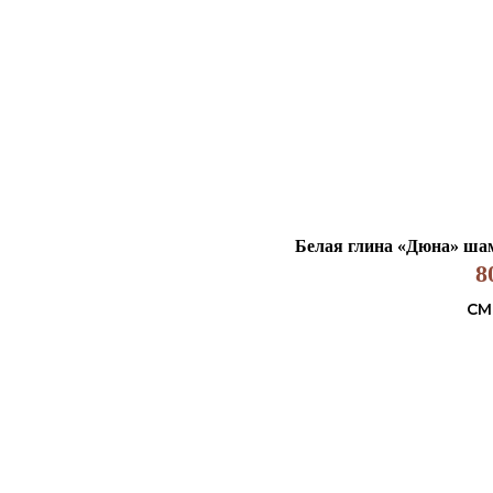
Белая глина «Дюна» шамо
8
СМ