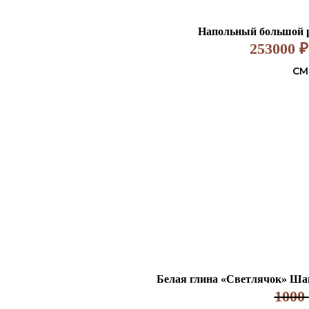
Напольный большой 
253000
₽
СМ
Белая глина «Светлячок» Шамо
1000