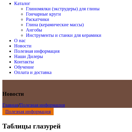
Каталог
Глиномялки (экструдеры) для глины
Гончарные круги
Раскатчики
Глина (керамические массы)
Ангобы
Инструменты и станки для керамики
О нас
Новости
Полезная информация
Наши Дилеры
Контакты
Обучение
Оплата и доставка
Новости
Главная
/
Полезная информация
Полезная информация
Таблицы глазурей