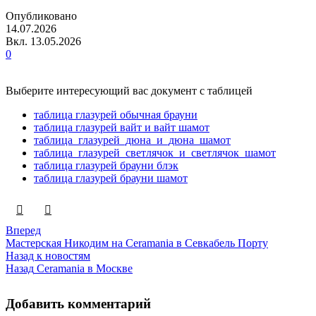
Опубликовано
14.07.2026
Вкл. 13.05.2026
0
Выберите интересующий вас документ с таблицей
таблица глазурей обычная брауни
таблица глазурей вайт и вайт шамот
таблица_глазурей_дюна_и_дюна_шамот
таблица_глазурей_светлячок_и_светлячок_шамот
таблица глазурей брауни блэк
таблица глазурей брауни шамот
Вперед
Мастерская Никодим на Ceramania в Севкабель Порту
Назад к новостям
Назад
Ceramania в Москве
Добавить комментарий