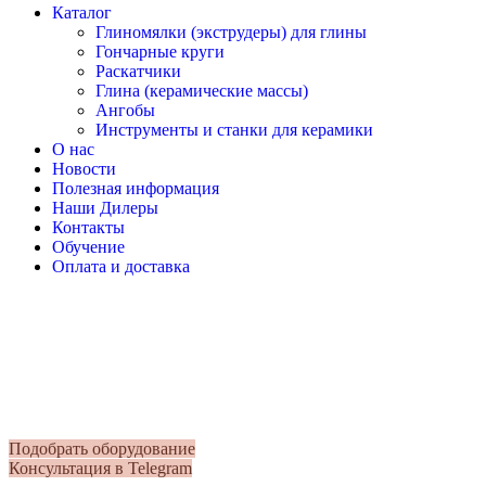
Каталог
Глиномялки (экструдеры) для глины
Гончарные круги
Раскатчики
Глина (керамические массы)
Ангобы
Инструменты и станки для керамики
О нас
Новости
Полезная информация
Наши Дилеры
Контакты
Обучение
Оплата и доставка
Оборудование и глина для
Производим в Ярославле: гончарные круги, г
Гарантия 2 года. Доставка по всей России.
Подобрать оборудование
Консультация в Telegram